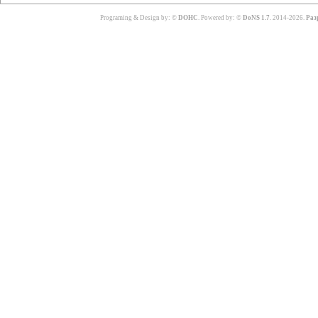
Всего: 88022 Сегодня: 7
Programing & Design by: ©
DOHC
. Powered by: ©
DoNS 1.7
. 2014-2026.
Раз