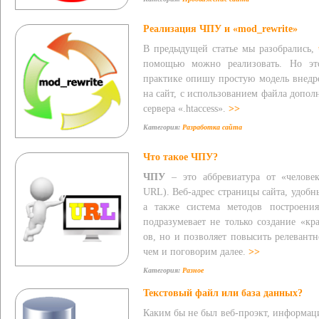
Реализация ЧПУ и «mod_rewrite»
В предыдущей статье мы разобрались,
помощью можно реализовать. Но эт
практике опишу простую модель внедр
на сайт, с использованием файла допо
сервера «.htaccess».
>>
Категория:
Разработка сайта
Что такое ЧПУ?
ЧПУ
– это аббревиатура от «челове
URL). Веб-адрес страницы сайта, удобн
а также система методов построения
подразумевает не только создание «к
ов, но и позволяет повысить релевантн
чем и поговорим далее.
>>
Категория:
Разное
Текстовый файл или база данных?
Каким бы не был веб-проэкт, информац